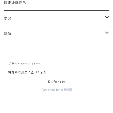
限定企画商品
家具
ソファ
雑貨
LIZソファ
チェア
SOIL(珪藻土)
ligne roset /リーン・ロゼ
ダイニングテーブル
中川政七商店
プライバシーポリシー
特定商取引法に基づく表記
キッチン
FRAGRANCE CAFE
© lifeindex
Powered by
グラス
DETAIL
HERE by DETAIL